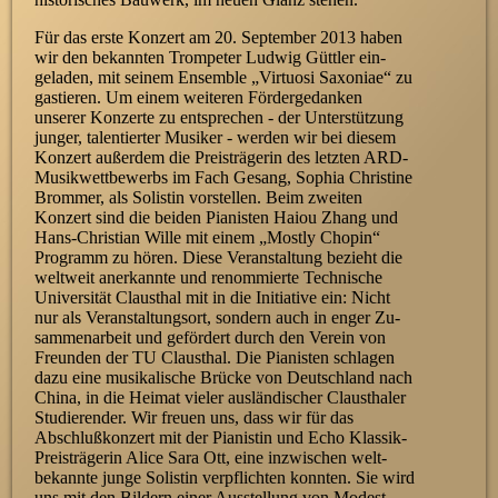
Für das erste Konzert am 20. September 2013 haben
wir den bekannten Trompeter Ludwig Güttler ein­
geladen, mit seinem Ensemble „Virtuosi Saxoniae“ zu
gastieren. Um einem weiteren Förder­gedanken
unserer Konzerte zu entsprechen - der Unter­stützung
junger, talentierter Musiker - werden wir bei diesem
Konzert außerdem die Preis­trägerin des letzten ARD-
Musik­wett­bewerbs im Fach Gesang, Sophia Christine
Brommer, als Solistin vorstellen. Beim zweiten
Konzert sind die beiden Pianisten Haiou Zhang und
Hans-Christian Wille mit einem „Mostly Chopin“
Programm zu hören. Diese Ver­an­stal­tung bezieht die
welt­weit anerkannte und renommierte Technische
Universität Clausthal mit in die Initiative ein: Nicht
nur als Ver­an­stal­tungs­ort, sondern auch in enger Zu­
sammen­arbeit und gefördert durch den Verein von
Freunden der TU Clausthal. Die Pianisten schlagen
dazu eine musikalische Brücke von Deutschland nach
China, in die Heimat vieler aus­ländischer Clausthaler
Studierender. Wir freuen uns, dass wir für das
Abschluß­konzert mit der Pianistin und Echo Klassik-
Preis­trägerin Alice Sara Ott, eine inzwischen welt­
bekannte junge Solistin ver­pflich­ten konnten. Sie wird
uns mit den Bildern einer Aus­stel­lung von Modest