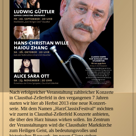
Nach erfolgreicher Veranstaltung zahlreicher Konzerte
in Clausthal-Zellerfeld in den ver­gan­ge­nen 7 Jahren
starten wir hier ab Herbst 2013 eine neue Konzert­
serie. Mit dem Namen „HarzClassixFestival“ möchten
wir zuerst in Clausthal-Zellerfeld Konzerte anbieten,
die über den Harz hinaus wirken sollen. Im Zentrum
der Ver­an­stal­tung­en wird die Clausthaler Markt­kirche
zum Heiligen Geist, als be­deutungs­volles und
historisches Bauwerk, im neuen Glanz stehen.